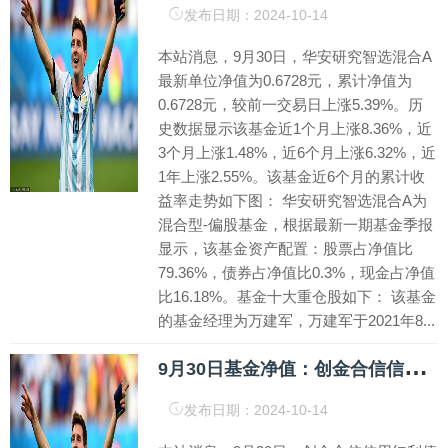
发布日期：2024-10-14
本站消息，9月30日，华安研究智选混合A
最新单位净值为0.6728元，累计净值为
0.6728元，较前一交易日上涨5.39%。历
史数据显示该基金近1个月上涨8.36%，近
3个月上涨1.48%，近6个月上涨6.32%，近
1年上涨2.55%。该基金近6个月的累计收
益率走势如下图： 华安研究智选混合A为
混合型-偏股基金，根据最新一期基金季报
显示，该基金资产配置：股票占净值比
79.36%，债券占净值比0.3%，现金占净值
比16.18%。基金十大重仓股如下： 该基金
的基金经理为万建军，万建军于2021年8...
9
月30日基金净值：创金合信信用红利债券A最新净值1.2902，跌0.3%
发布日期：2024-10-14