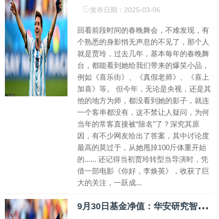
发布日期：2025-03-06
回看前段时间的春晚舞会，不难发现，有
个熟悉的身影悄无声息的不见了，那个人
就是贾玲，过去几年，基本每年的春晚舞
台，都能看到她给我们带来的爆笑小品，
例如《喜乐街》、《真假老师》、《喜上
加喜》等。 但今年，无论是央视，还是其
他的地方为师，都没看到她的影子，就连
一个客串都没有，这不禁让人疑问，为何
当年的常客直接被“除名”了？深究其原
因，有不少网友给出了答案，其中讨论度
最高的莫过于，从她甩掉100斤体重开始
的...... 还记得当初贾玲转型当导演时，凭
借一部电影《你好，李焕英》，收获了巨
大的关注，一跃成...
9
月30日基金净值：华安研究智选混合A最新净值0.6728，涨5.39%