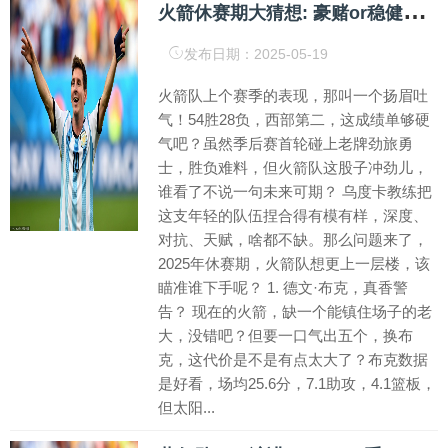
火
箭休赛期大猜想: 豪赌or稳健? 谁是休城真命天子?
发布日期：2025-05-19
火箭队上个赛季的表现，那叫一个扬眉吐
气！54胜28负，西部第二，这成绩单够硬
气吧？虽然季后赛首轮碰上老牌劲旅勇
士，胜负难料，但火箭队这股子冲劲儿，
谁看了不说一句未来可期？ 乌度卡教练把
这支年轻的队伍捏合得有模有样，深度、
对抗、天赋，啥都不缺。那么问题来了，
2025年休赛期，火箭队想更上一层楼，该
瞄准谁下手呢？ 1. 德文·布克，真香警
告？ 现在的火箭，缺一个能镇住场子的老
大，没错吧？但要一口气出五个，换布
克，这代价是不是有点太大了？布克数据
是好看，场均25.6分，7.1助攻，4.1篮板，
但太阳...