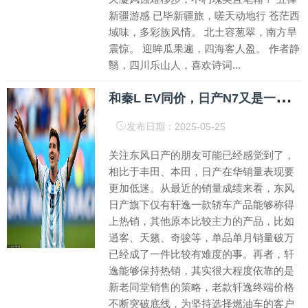
新疆游感 已毕新疆旅，嗟天动地行 苍茫西
域味，多彩族风情。 北土容葱翠，南方旱
震惊。 迎眸瓜果遍，四海客人盈。 作者静
翳，四川乐山人，喜欢诗词...
和
秦L EV同价，日产N7又是一款网约神车？
发布日期：2025-05-25
关注东风日产的朋友可能已经感觉到了，
相比于丰田、本田，日产在华销量表现要
更加低迷。从最近的销量成绩来看，东风
日产旗下仅有轩逸一款轿车产品能够称得
上热销，其他原本比较主力的产品，比如
逍客、天籁、奇骏等，单品单月销量破万
已经成了一件比较有难度的事。再者，轩
逸能够保持热销，其实很大程度依靠的是
新老同堂销售的策略，老款轩逸终端价格
不断突破底线，为坚持选择燃油车的客户