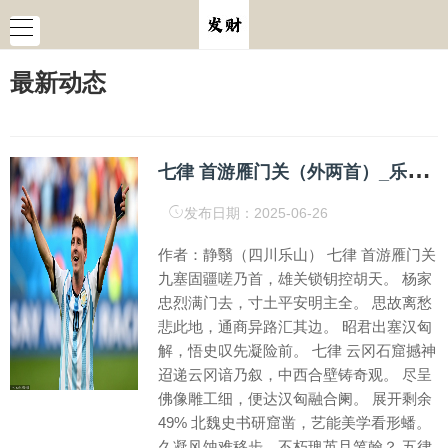
最新动态
七
律 首游雁门关（外两首）_乐山_塞固_四川
发布日期：2025-06-26
作者：静翳（四川乐山） 七律 首游雁门关
九塞固疆嗟乃首，雄关锁钥控胡天。 杨家
忠烈满门去，寸土平安明主全。 思故离愁
悲此地，通商异路汇其边。 昭君出塞汉匈
解，悟史叹先凝险前。 七律 云冈石窟撼神
迢递云冈谙乃叙，中西合壁铸奇观。 尽呈
佛像雕工细，便达汉匈融合阑。 展开剩余
49% 北魏史书研窟凿，艺能美学看形蟠。
久凝风蚀难移步，不朽瑰英且笔翰？ 五律