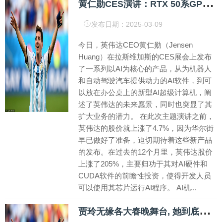
黄
仁勋CES演讲：RTX 50系GPU、基础模型Cosmos等产品技术登场
发布日期：2025-03-09
今日，英伟达CEO黄仁勋（Jensen
Huang）在拉斯维加斯的CES展会上发布
了一系列以AI为核心的产品，从为机器人
和自动驾驶汽车提供动力的AI软件，到可
以放在办公桌上的新型AI超级计算机，阐
述了英伟达的未来愿景，同时也突显了其
扩大业务的潜力。 在此次主题演讲之前，
英伟达的股价就上涨了4.7%，因为华尔街
早已做好了准备，迫切期待着这些新产品
的发布。在过去的12个月里，英伟达股价
上涨了205%，主要归功于其对AI硬件和
CUDA软件的前瞻性投资，使得开发人员
可以使用其芯片运行AI程序。 AI机...
贾
玲无缘各大春晚舞台, 她到底做错了什么?